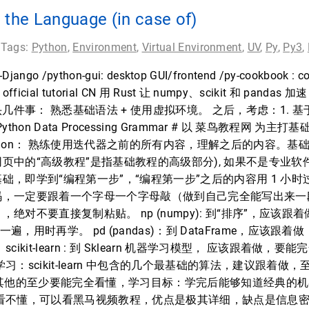
 the Language (in case of)
 Tags:
Python
,
Environment
,
Virtual Environment
,
UV
,
Py
,
Py3
,
n-Django /python-gui: desktop GUI/frontend /py-cookbook : cod
MS official tutorial CN 用 Rust 让 numpy、scikit 和 panda
开头几件事： 熟悉基础语法 + 使用虚拟环境。 之后，考虑：1. 基于 uv
sic Python Data Processing Grammar # 以 菜鸟教程网
python： 熟练使用迭代器之前的所有内容，理解之后的内容。基
提示：此网页中的“高级教程”是指基础教程的高级部分), 如果不是专
础，即学到“编程第一步”，“编程第一步”之后的内容用 1 小时
码，一定要跟着一个字母一个字母敲（做到自己完全能写出来一
绝对不要直接复制粘贴。 np (numpy): 到“排序”，应该跟
过一遍，用时再学。 pd (pandas)：到 DataFrame，应该
ikit-learn : 到 Sklearn 机器学习模型， 应该跟着做
习：scikit-learn 中包含的几个最基础的算法，建议跟着
，其他的至少要能完全看懂，学习目标：学完后能够知道经典的
都看不懂，可以看黑马视频教程，优点是极其详细，缺点是信息