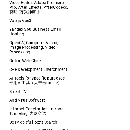
Video Editor, Adobe Premiere
Pro, After Effects, AfterCodecs,
剪映, 万兴神剪手
Vue.js Vue3
Yandex 360 Business Email
Hosting
OpenCV, Computer Vision,
Image Processing, Video
Processing
Online Web Clock
C++ Development Environment
AI Tools for specific purposes
专用AI工具（大部分online）
Smart TV
Anti-virus Software
Intranet Penetration, Intranet
Tunneling, 内网穿透
Desktop (full-text) Search