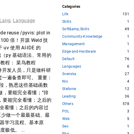
Categories
Life
131
Lang
,
Language
Skills
1
Soft&amp;Skills
49
e reuse /pyvis: plot in
Community-Knowledge
1
s 加速 100 倍！开源 Weld 技
Management
1
 使用 AI-IDE 的
Edge-and-Hardware
1
 为主打基础（py 基础语法、常用的
Default
76
础教程： 菜鸟教程
Languages
6
业软件开发人员，只是做科研
Svenska
27
过一遍备查即可。 重要：
Nix
4
段，熟悉这些基础函数
Stefanie
12
着做，要能完全看懂；“排
Leading
36
跟着做，要能完全看懂；之后的
Others
578
，要能完全看懂；之后的内容过
POL
3
做，至少做一个最最基础、最
Web
5
机器学习流程、基本原
Seo
1
密度极低。
...
Php
3