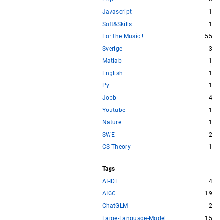
Javascript
1
Soft&Skills
1
For the Music !
55
Sverige
3
Matlab
1
English
1
Py
1
Jobb
4
Youtube
1
Nature
1
SWE
2
CS Theory
1
Tags
AI-IDE
4
AIGC
19
ChatGLM
2
Large-Language-Model
15