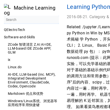
Learning Python
Machine Learning
2016-08-21. Category &
Related: /jupyter /Lear
QElectroTech
py Python in Win by 
Software-and-Skills
术揭秘 学 Python ，
ZCode 智谱清言 Z.AI AI-IDE,
CLI； 2. Linux。 Ba
LLM-based IDE ZCode APP,
数据处理 py 包）： 
GLM
runoob.com (
ix
实验，可以先学基础的基
Linux.do
对于基础的基础示例代
AI-IDE, LLM-based (inc. MCP),
的调用方法和常用参数），
Integrated Development
序”后的内容、scipy，
Environment, ClaudeCode,
Codex, Opencode
内容过一遍，用时再学。 sc
Markdown 优点和优势
一遍，用时再学。 机器学
易理解的 K 近邻算法
Windows/Linux系统、浏览器等
应用程序常用快捷键
理。 如果看菜鸟教程