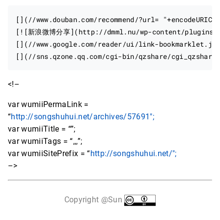
[](//www.douban.com/recommend/?url= "+encodeURICom
[![新浪微博分享](http://dmml.nu/wp-content/plugins/rss
[](//www.google.com/reader/ui/link-bookmarklet.js
<!–
var wumiiPermaLink =
“
http://songshuhui.net/archives/57691";
var wumiiTitle = “”;
var wumiiTags = “,,,”;
var wumiiSitePrefix = “
http://songshuhui.net/";
–>
Copyright @Sun