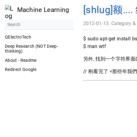
[shlug]额
Machine Learning
2012-01-13. Category &
QElectroTech
$ sudo apt-get install 
$ man wtf
Deep Research (NOT Deep-
thinking)
另外, 找到一个字符界面的音
About - Readme
Redirect Google
// 刚看完了 <那些年我