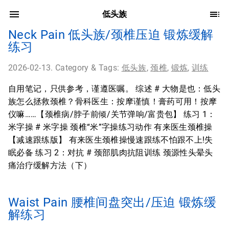
低头族
Neck Pain 低头族/颈椎压迫 锻炼缓解
练习
2026-02-13. Category & Tags:
低头族
,
颈椎
,
锻炼
,
训练
自用笔记，只供参考，谨遵医嘱。 综述 # 大物是也：低头
族怎么拯救颈椎？骨科医生：按摩谨慎！膏药可用！按摩
仪嘛……【颈椎病/脖子前倾/关节弹响/富贵包】 练习 1：
米字操 # 米字操 颈椎“米”字操练习动作 有来医生颈椎操
【减速跟练版】 有来医生颈椎操慢速跟练不怕跟不上!失
眠必备 练习 2：对抗 # 颈部肌肉抗阻训练 颈源性头晕头
痛治疗缓解方法（下）
Waist Pain 腰椎间盘突出/压迫 锻炼缓
解练习