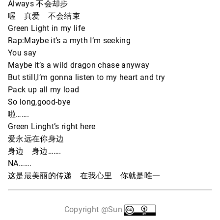
Always 不会却步
喔 真爱 不会结束
Green Light in my life
Rap:Maybe it’s a myth I’m seeking
You say
Maybe it’s a wild dragon chase anyway
But still,I’m gonna listen to my heart and try
Pack up all my load
So long,good-bye
啦…….
Green Linght’s right here
爱永远在你身边
身边 身边…….
NA…….
这是最美丽的传递 在我心里 你就是唯一
Copyright @Sun