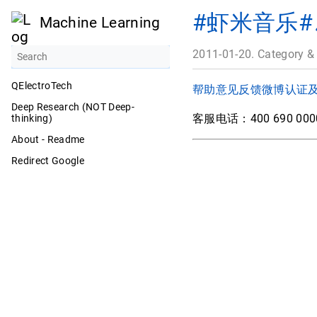
#虾米音乐#♫ 
Machine Learning
2011-01-20. Category &
QElectroTech
帮助
意见反馈
微博认证
Deep Research (NOT Deep-
客服电话：400 690 0
thinking)
About - Readme
Redirect Google