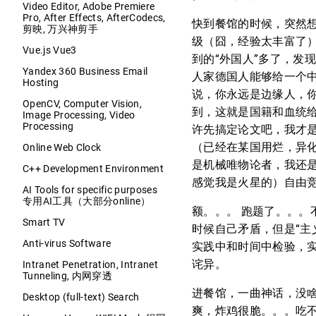
Video Editor, Adobe Premiere
Pro, After Effects, AfterCodecs,
快到餐馆的时候，突然
剪映, 万兴神剪手
级（囧，经验太丰富了
Vue.js Vue3
到的“外国人”多了，发
Yandex 360 Business Email
人家德国人能够给一个
Hosting
说，你永远是边缘人，
OpenCV, Computer Vision,
到，这就是国籍和血统给
Image Processing, Video
Processing
许先搞定论文吧，我才
（已经在某国用烂，异化
Online Web Clock
是机械唯物论者，我还是
C++ Development Environment
感觉我是火星的）自由
AI Tools for specific purposes
专用AI工具（大部分online）
额。。。 跑题了。。。
Smart TV
时候自己矛盾，但是“主
Anti-virus Software
实践中和时间中检验，实
诧异。
Intranet Penetration, Intranet
Tunneling, 内网穿透
进餐馆，一曲神话，没啥
Desktop (full-text) Search
爽，炸鸡很脆。。。吃