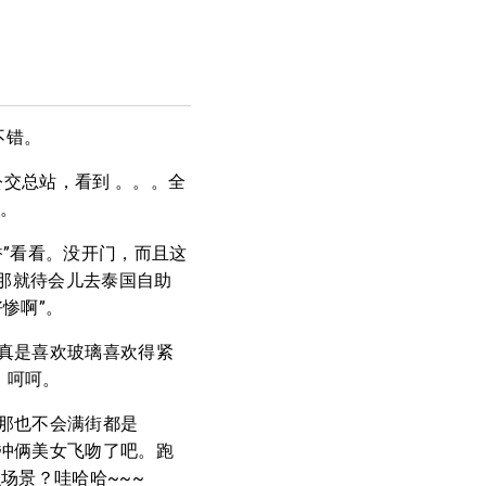
不错。
公交总站，看到 。。。全
惯。
”看看。没开门，而且这
 那就待会儿去泰国自助
惨啊”。
真是喜欢玻璃喜欢得紧
，呵呵。
那也不会满街都是
冲俩美女飞吻了吧。跑
场景？哇哈哈~~~