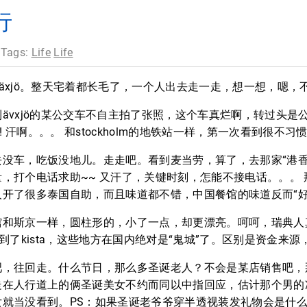
行
 Tags:
Life
Life
äxjö。整天宅着都长毛了，一个人出去走一走，想一想，嗯，
ävxjö的某公交车不自主拍了张照，这个车真烂啊，转过头是
!!! 汗啊。。。 和stockholm的地铁站一样，第一次看到很不习
没车，吃饭没地儿。走走吧。看到麦当劳，算了，去那家“港香
，打个电话求助~~ 又汗了，关键时刻，怎能不接电话。。。
开了很多泰国自助，而且味道都不错，中国餐馆的味道反而“好
馆和斯京一样，圆柱形的，小了一点，却更漂亮。呵呵，瑞典人
到了kista，这些地方在国内绝对是“鬼城”了。区别是资金来源
吧，往回走。什么节日，那么多圣诞老人？不会是某店销售吧，
走在人行道上的俩圣诞美女不约而同以中指回应，估计那个男的
就当没看到。PS：如果圣诞老爷爷穿半透视装发礼物会是什么