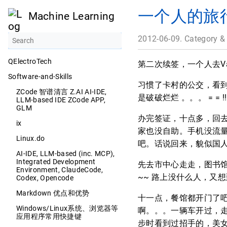
一个人的旅
Machine Learning
2012-06-09. Category &
QElectroTech
第二次续签，一个人去V
Software-and-Skills
习惯了卡村的公交，看到
ZCode 智谱清言 Z.AI AI-IDE,
是破破烂烂 。。。 = = 
LLM-based IDE ZCode APP,
GLM
办完签证，十点多，回去
ix
家也没自助。手机没流量
Linux.do
吧。话说回来，貌似国人
AI-IDE, LLM-based (inc. MCP),
Integrated Development
先去市中心走走，图书
Environment, ClaudeCode,
~~ 路上没什么人，又想
Codex, Opencode
Markdown 优点和优势
十一点，餐馆都开门了
Windows/Linux系统、浏览器等
啊。。。一辆车开过，
应用程序常用快捷键
步时看到过招手的，美女