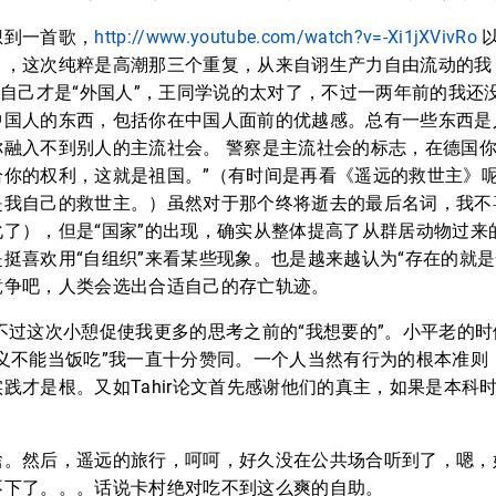
想到一首歌，
http://www.youtube.com/watch?v=-Xi1jXVivRo
以
），这次纯粹是高潮那三个重复，从来自诩生产力自由流动的我
现自己才是“外国人”，王同学说的太对了，不过一两年前的我还
中国人的东西，包括你在中国人面前的优越感。总有一些东西是
你融入不到别人的主流社会。 警察是主流社会的标志，在德国
你的权利，这就是祖国。”（有时间是再看《遥远的救世主》呢，还
是我自己的救世主。）虽然对于那个终将逝去的最后名词，我不
了），但是“国家”的出现，确实从整体提高了从群居动物过来
挺喜欢用“自组织”来看某些现象。也是越来越认为“存在的就是
竞争吧，人类会选出合适自己的存亡轨迹。
不过这次小憩促使我更多的思考之前的“我想要的”。小平老的
义不能当饭吃”我一直十分赞同。一个人当然有行为的根本准则
践才是根。又如Tahir论文首先感谢他们的真主，如果是本科
。然后，遥远的旅行，呵呵，好久没在公共场合听到了，嗯，好
不下了。。。话说卡村绝对吃不到这么爽的自助。