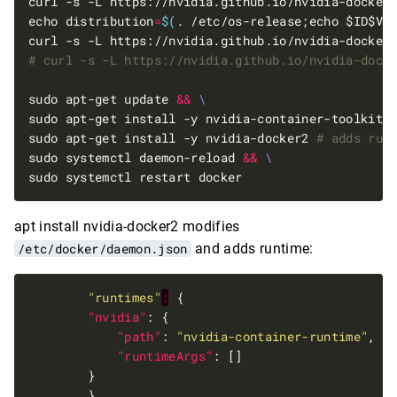
echo distribution
=
$(
. /etc/os-release;echo $ID$VE
curl -s -L https://nvidia.github.io/nvidia-docker
# curl -s -L https://nvidia.github.io/nvidia-dock
sudo apt-get update 
&&
sudo apt-get install -y nvidia-docker2 
# adds run
sudo systemctl daemon-reload 
&&
apt install nvidia-docker2 modifies
/etc/docker/daemon.json
and adds runtime:
"runtimes"
:
"nvidia"
"path"
: 
"nvidia-container-runtime"
"runtimeArgs"