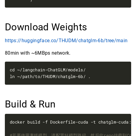
Download Weights
https://huggingface.co/THUDM/chatglm-6b/tree/main
80min with ~6MBps network.
Build & Run
docker build -f Dockerfile-cuda -t chatglm-cuda:l
#若要使用离线模型，请配置好模型路径，然后此repo挂载到Conta