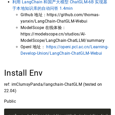
利用 LangChain 和国产大模型 ChatGLM-6B 实现基
于本地知识库的自动问答 1.4min
Github 地址：https://github.com/thomas-
yanxin/LangChain-ChatGLM-Webui
ModelScope 在线体验：
https://modelscope.cn/studios/AI-
ModelScope/LangChain-ChatLLM/summary
OpenI 地址：
https://openi.pcl.ac.cn/Learning-
Develop-Union/LangChain-ChatGLM-Webui
Install Env
ref: imClumsyPanda/langchain-ChatGLM (tested on
22.04)
Public