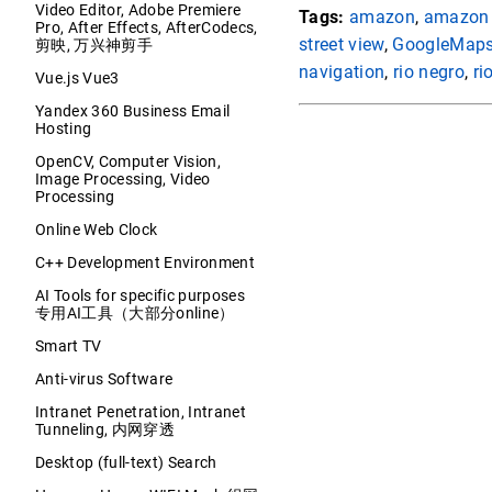
Video Editor, Adobe Premiere
Tags:
amazon
,
amazon 
Pro, After Effects, AfterCodecs,
street view
,
GoogleMap
剪映, 万兴神剪手
navigation
,
rio negro
,
ri
Vue.js Vue3
Yandex 360 Business Email
Hosting
OpenCV, Computer Vision,
Image Processing, Video
Processing
Online Web Clock
C++ Development Environment
AI Tools for specific purposes
专用AI工具（大部分online）
Smart TV
Anti-virus Software
Intranet Penetration, Intranet
Tunneling, 内网穿透
Desktop (full-text) Search