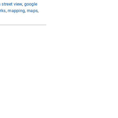
street view
,
google
rks
,
mapping
,
maps
,