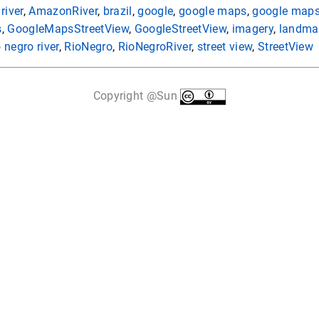
river
,
AmazonRiver
,
brazil
,
google
,
google maps
,
google maps 
s
,
GoogleMapsStreetView
,
GoogleStreetView
,
imagery
,
landma
o negro river
,
RioNegro
,
RioNegroRiver
,
street view
,
StreetView
Copyright @Sun