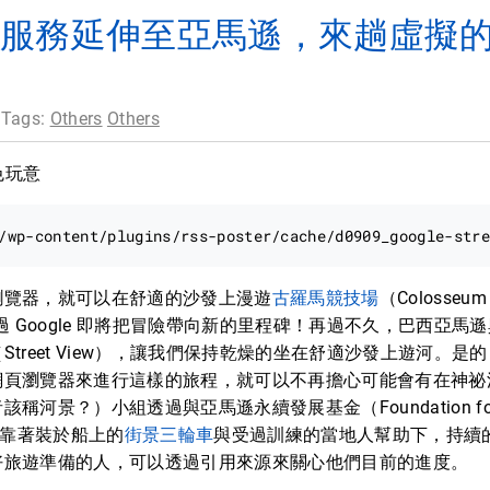
 街景服務延伸至亞馬遜，來趟虛擬
 Tags:
Others
Others
色玩意
瀏覽器，就可以在舒適的沙發上漫遊
古羅馬競技場
（Colosseu
），不過 Google 即將把冒險帶向新的里程碑！再過不久，巴西亞
treet View），讓我們保持乾燥的坐在舒適沙發上遊河。是
網頁瀏覽器來進行這樣的旅程，就可以不再擔心可能會有在神祕
景？）小組透過與亞馬遜永續發展基金（Foundation for a S
力靠著裝於船上的
街景三輪車
與受過訓練的當地人幫助下，持續
好旅遊準備的人，可以透過引用來源來關心他們目前的進度。