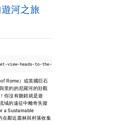
的遊河之旅
m of Rome）或英國巨石
馬遜與里約的尼羅河的壯觀
的！你沒有聽錯就是遊
流域的遠征中離奇失蹤
ustainable
的在鄰近叢林與村落收集