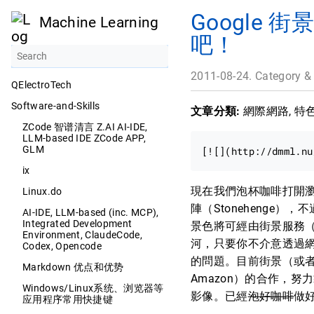
Google
Machine Learning
吧！
2011-08-24. Category &
QElectroTech
Software-and-Skills
文章分類:
網際網路, 特
ZCode 智谱清言 Z.AI AI-IDE,
LLM-based IDE ZCode APP,
GLM
ix
現在我們泡杯咖啡打開
Linux.do
陣（Stonehenge
AI-IDE, LLM-based (inc. MCP),
Integrated Development
景色將可經由街景服務（S
Environment, ClaudeCode,
河，只要你不介意透過
Codex, Opencode
的問題。目前街景（或者該稱河
Markdown 优点和优势
Amazon）的合作，努
Windows/Linux系统、浏览器等
影像。已經
泡好咖啡
做
应用程序常用快捷键