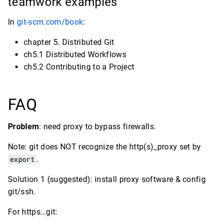
teamwork examples
In
git-scm.com/book
:
chapter 5. Distributed Git
ch5.1 Distributed Workflows
ch5.2 Contributing to a Project
FAQ
Problem
: need proxy to bypass firewalls.
Note: git does NOT recognize the http(s)_proxy set by
export
.
Solution 1 (suggested): install proxy software & config
git/ssh.
For https…git: