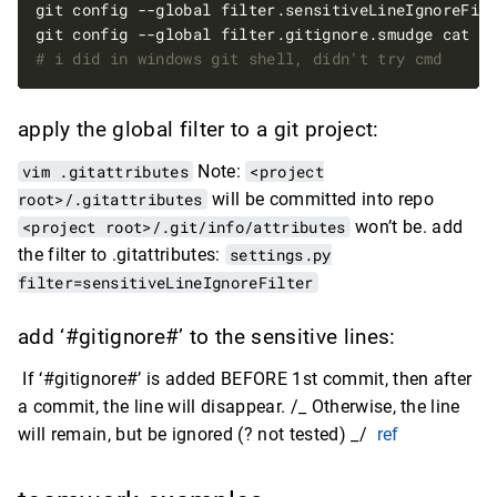
git config --global filter.sensitiveLineIgnoreFil
git config --global filter.gitignore.smudge cat 
#
# i did in windows git shell, didn't try cmd
apply the global filter to a git project:
vim .gitattributes
Note:
<project
root>/.gitattributes
will be committed into repo
<project root>/.git/info/attributes
won’t be. add
the filter to .gitattributes:
settings.py
filter=sensitiveLineIgnoreFilter
add ‘#gitignore#’ to the sensitive lines:
If ‘#gitignore#’ is added BEFORE 1st commit, then after
a commit, the line will disappear. /_ Otherwise, the line
will remain, but be ignored (? not tested) _/
ref