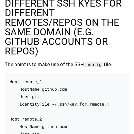
DIFFERENT SSH KYES FOR
DIFFERENT
REMOTES/REPOS ON THE
SAME DOMAIN (E.G.
GITHUB ACCOUNTS OR
REPOS)
The point is to make use of the SSH
config
file.
Host remote_1

    HostName github.com

    User git

    IdentityFile ~/.ssh/key_for_remote_1

Host remote_2

    HostName github.com

    User git
