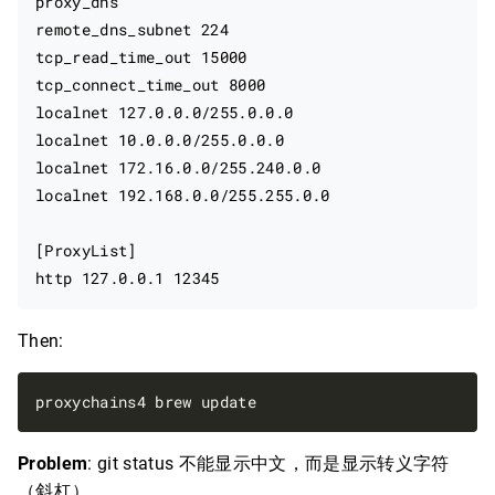
proxy_dns

remote_dns_subnet 224

tcp_read_time_out 15000

tcp_connect_time_out 8000

localnet 127.0.0.0/255.0.0.0

localnet 10.0.0.0/255.0.0.0

localnet 172.16.0.0/255.240.0.0

localnet 192.168.0.0/255.255.0.0

[ProxyList]

Then:
Problem
: git status 不能显示中文，而是显示转义字符
（斜杠）。