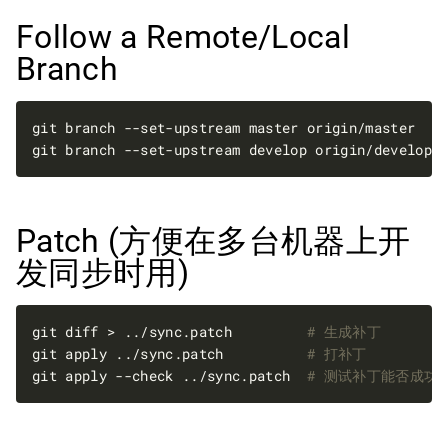
Follow a Remote/Local
Branch
git branch --set-upstream develop origin/develop
`
Patch (方便在多台机器上开
发同步时用)
git diff > ../sync.patch         
# 生成补丁
git apply ../sync.patch          
# 打补丁
git apply --check ../sync.patch  
# 测试补丁能否成功