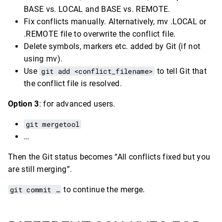
BASE vs. LOCAL and BASE vs. REMOTE.
Fix conflicts manually. Alternatively, mv .LOCAL or
.REMOTE file to overwrite the conflict file.
Delete symbols, markers etc. added by Git (if not
using mv).
Use
git add <conflict_filename>
to tell Git that
the conflict file is resolved.
Option 3
: for advanced users.
git mergetool
…
Then the Git status becomes “All conflicts fixed but you
are still merging”.
git commit …
to continue the merge.