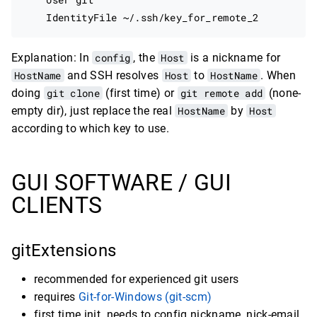
Explanation: In
config
, the
Host
is a nickname for
HostName
and SSH resolves
Host
to
HostName
. When
doing
git clone
(first time) or
git remote add
(none-
empty dir), just replace the real
HostName
by
Host
according to which key to use.
GUI SOFTWARE / GUI
CLIENTS
gitExtensions
recommended for experienced git users
requires
Git-for-Windows (git-scm)
first time init. needs to config nickname, nick-email,