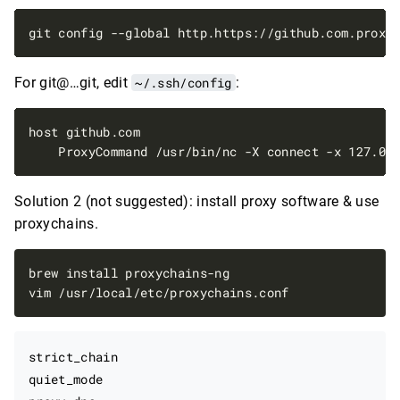
For git@…git, edit
~/.ssh/config
:
Solution 2 (not suggested): install proxy software & use
proxychains.
strict_chain

quiet_mode
