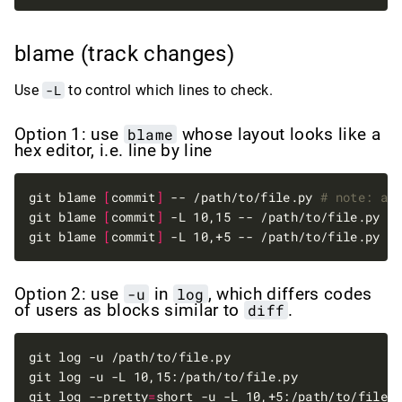
blame (track changes)
Use
-L
to control which lines to check.
Option 1: use
blame
whose layout looks like a
hex editor, i.e. line by line
git blame 
[
commit
]
 -- /path/to/file.py 
# note: ad
git blame 
[
commit
]
git blame 
[
commit
]
Option 2: use
-u
in
log
, which differs codes
of users as blocks similar to
diff
.
git log --pretty
=