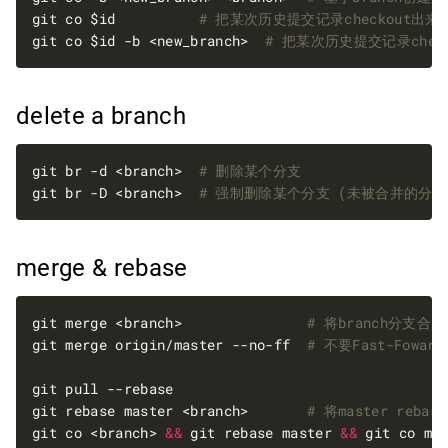
git co $id          
# 把某次历史提交记录checkout
git co $id -b <new_branch>  
# 把某次历史提交记录che
delete a branch
git br -d <branch>  
# 删除某个分支
git br -D <branch>  
# 强制删除某个分支 (未被合并的分
merge & rebase
git merge <branch>               
# 将branch分支合
git merge origin/master --no-ff  
# 不要Fast-Fowa
git rebase master <branch>       
# 将master reba
git co <branch> 
&&
 git rebase master 
&&
 git co ma