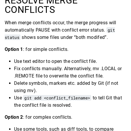
RESOLVE MERGE
CONFLICTS
When merge conflicts occur, the merge progress will
automatically PAUSE with conflict error status.
git
status
shows some files under “both modifed”.
Option 1
: for simple conflicts.
Use text editor to open the conflict file.
Fix conflicts manually. Alternatively, mv .LOCAL or
.REMOTE file to overwrite the conflict file.
Delete symbols, markers etc. added by Git (if not
using mv).
Use
git add <conflict_filename>
to tell Git that
the conflict file is resolved.
Option 2
: for complex conflicts.
Use some tools, such as diff tools, to compare