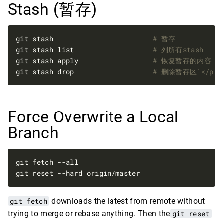
Stash (暂存)
git stash                        
# 暂存
git stash list                   
# 列所有stash
git stash apply                  
# 恢复暂存的内容
git stash drop                   
# 删除暂存区`</pre
Force Overwrite a Local
Branch
git fetch
downloads the latest from remote without
trying to merge or rebase anything. Then the
git reset