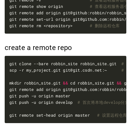
git remote show origin           
# 查看远程服务器仓库
git remote add origin git@github:robbin/robbin_si
git remote set-url origin 
git@github.com
:robbin/r
git remote rm <repository>       
# 删除远程仓库
create a remote repo
git clone --bare robbin_site robbin_site.git  
# 
scp -r my_project.git 
git@git.csdn.net
:~      
# 
mkdir robbin_site.git 
&&
 cd robbin_site.git 
&&
 gi
git remote add origin 
git@github.com
:robbin/robbi
git push -u origin master                        
git push -u origin develop  
# 首次将本地develop分支
git remote set-head origin master   
# 设置远程仓库的H