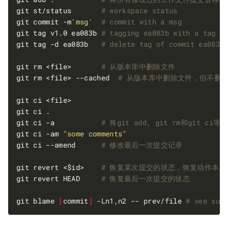
git st/status       
# workspace status
git commit -m
'msg'
# commit with a msg
git tag v1.0 ea083b 
# tagging ea083b with a tag "
git tag -d ea083b   
# delete tag of commit ea083b
git rm <file>       
# 从版本库中删除文件
git rm <file> --cached  
# 从版本库中删除文件，但不删
git ci -a           
# 将git add, git rm和git c
git ci -am 
"some comments"
git ci --amend      
# 修改最后一次提交记录
git revert <$id>    
# 恢复某次提交的状态，恢复动作本
git revert HEAD     
# 恢复最后一次提交的状态
git blame 
[
commit
]
 -Ln1,n2 -- prev/file 
# see sub