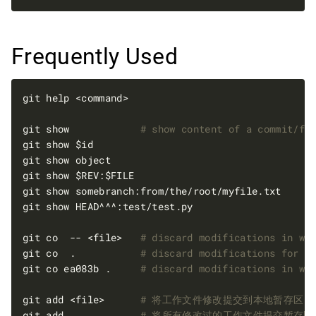
Frequently Used
git show            
# show content of a commit/fi
git co  -- <file>   
# discard modifications in wo
git co  .           
# discard modifications for a
git co ea083b .     
# discard modifications in wo
git add <file>      
# 将工作文件修改提交到本地暂存区
git add .           
# 将所有修改过的工作文件提交暂存区