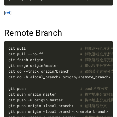
[
ref
]
Remote Branch
git pull                         
# 抓取远程仓库所有
git pull --no-ff                 
# 抓取远程仓库所有
git fetch origin                 
# 抓取远程仓库更新
git merge origin/master          
# 将远程主分支合并
git co --track origin/branch     
# 跟踪某个远程分支
git co -b <local_branch> origin/<remote_branch>  
git push                         
# push所有分支
git push origin master           
# 将本地主分支推到
git push -u origin master        
# 将本地主分支推到
git push origin <local_branch>   
# 创建远程分支， o
git push origin <local_branch>:<remote_branch>  
#