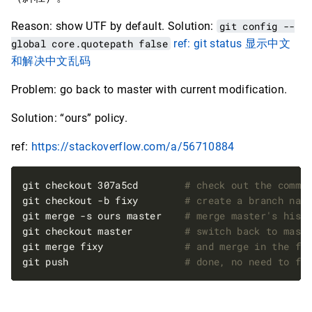
Reason: show UTF by default. Solution:
git config --
global core.quotepath false
ref: git status 显示中文
和解决中文乱码
Problem: go back to master with current modification.
Solution: “ours” policy.
ref:
https://stackoverflow.com/a/56710884
git checkout 307a5cd        
# check out the commi
git checkout -b fixy        
# create a branch nam
git merge -s ours master    
# merge master's hist
git checkout master         
# switch back to mast
git merge fixy              
# and merge in the fi
git push                    
# done, no need to fo