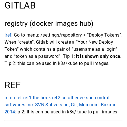
GITLAB
registry (docker images hub)
[
ref
] Go to menu:
/settings/repository > “Deploy Tokens”.
When “create”, Gitlab will create a “Your New Deploy
Token” which contains a pair of “username as a login”
and “token as a password”. Tip 1:
it is shown only once
.
Tip 2: this can be used in k8s/kube to pull images.
REF
main ref
ref1 the book
ref2 cn
other verson control
softwares inc. SVN Subversion, Git, Mercurial, Bazaar
2014
: p 2: this can be used in k8s/kube to pull images.