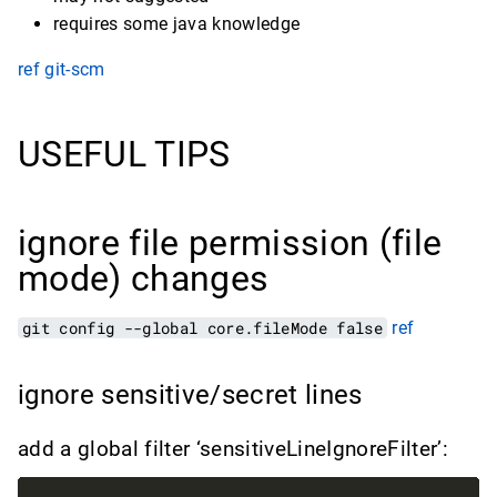
requires some java knowledge
ref git-scm
USEFUL TIPS
ignore file permission (file
mode) changes
git config --global core.fileMode false
ref
ignore sensitive/secret lines
add a global filter ‘sensitiveLineIgnoreFilter’: