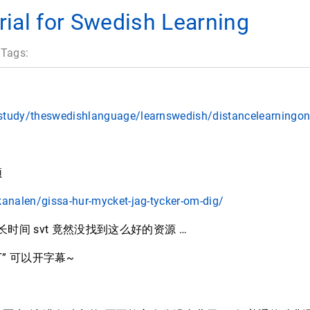
rial for Swedish Learning
 Tags:
study/theswedishlanguage/learnswedish/distancelearningon
频
kanalen/gissa-hur-mycket-jag-tycker-om-dig/
时间 svt 竟然没找到这么好的资源 …
“T” 可以开字幕~