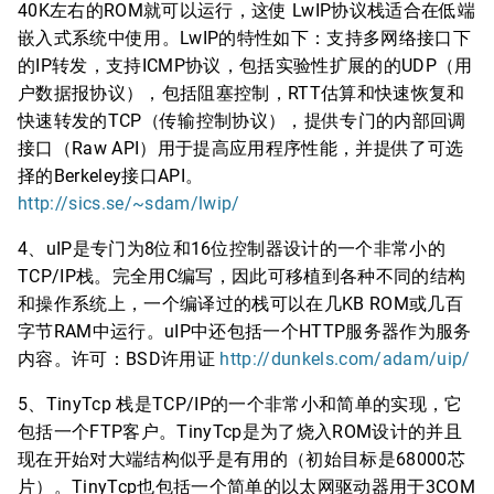
40K左右的ROM就可以运行，这使 LwIP协议栈适合在低端
嵌入式系统中使用。LwIP的特性如下：支持多网络接口下
的IP转发，支持ICMP协议，包括实验性扩展的的UDP（用
户数据报协议），包括阻塞控制，RTT估算和快速恢复和
快速转发的TCP（传输控制协议），提供专门的内部回调
接口（Raw API）用于提高应用程序性能，并提供了可选
择的Berkeley接口API。
http://sics.se/~sdam/lwip/
4、uIP是专门为8位和16位控制器设计的一个非常小的
TCP/IP栈。完全用C编写，因此可移植到各种不同的结构
和操作系统上，一个编译过的栈可以在几KB ROM或几百
字节RAM中运行。uIP中还包括一个HTTP服务器作为服务
内容。许可：BSD许用证
http://dunkels.com/adam/uip/
5、TinyTcp 栈是TCP/IP的一个非常小和简单的实现，它
包括一个FTP客户。TinyTcp是为了烧入ROM设计的并且
现在开始对大端结构似乎是有用的（初始目标是68000芯
片）。TinyTcp也包括一个简单的以太网驱动器用于3COM