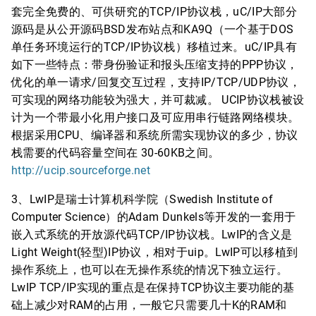
套完全免费的、可供研究的TCP/IP协议栈，uC/IP大部分
源码是从公开源码BSD发布站点和KA9Q（一个基于DOS
单任务环境运行的TCP/IP协议栈）移植过来。uC/IP具有
如下一些特点：带身份验证和报头压缩支持的PPP协议，
优化的单一请求/回复交互过程，支持IP/TCP/UDP协议，
可实现的网络功能较为强大，并可裁减。 UCIP协议栈被设
计为一个带最小化用户接口及可应用串行链路网络模块。
根据采用CPU、编译器和系统所需实现协议的多少，协议
栈需要的代码容量空间在 30-60KB之间。
http://ucip.sourceforge.net
3、LwIP是瑞士计算机科学院（Swedish Institute of
Computer Science）的Adam Dunkels等开发的一套用于
嵌入式系统的开放源代码TCP/IP协议栈。LwIP的含义是
Light Weight(轻型)IP协议，相对于uip。LwIP可以移植到
操作系统上，也可以在无操作系统的情况下独立运行。
LwIP TCP/IP实现的重点是在保持TCP协议主要功能的基
础上减少对RAM的占用，一般它只需要几十K的RAM和