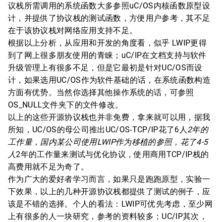
议栈所需调用的系统函数大多参照uC/OS内核函数原型设
计，并提供了协议栈的测试函数，方便用户参考，其不足
在于该协议栈对网络应用支持不足。
根据以上分析，从应用和开发的角度看，似乎 LWIP更得
到了网上很多朋友使用的青睐；uC/IP在文档支持与软件
升级管理上有很多不足，但是它最初是针对UC/OS而设
计，如果选用UC/OS作为软件基础的话，在系统函数构造
方面有优势。当然你选择其他操作系统的话，可参照
OS_NULL文件夹下的文件修改。
以上的这些开源协议栈也并非免费，拿来就可以用，据我
所知，UC/OS的母公司推出UC/OS-TCP/IP花了6人
2年的
工作量，国内某公司使用LWIP作为移植的参照，花了4-5
人
2年的工作量来测试与优化协议，使用商用TCP/IP栈的
高费用就不足为奇了。
作为广大的爱好者学习而言，如果只是跑跑原型，实验一
下效果，以上的几种开源协议栈都提供了测试的例子，应
该是不错的选择。个人的看法：LWIP可优先考虑，至少网
上有很多的人一块研究，参考的资料较多；UC/IP其次，