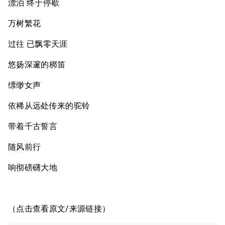
漂泊 终于停歇
万树繁花
过往 已飘零天涯
悠扬深邃的梆笛
缥缈女声
依稀从远处传来的驼铃
带着千古誓言
随风前行
响彻磅礴大地
（点击查看原文/来源链接）