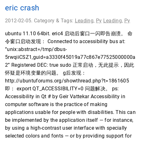
eric crash
2012-02-05. Category & Tags:
Leading
,
Py
Leading
,
Py
ubuntu 11.10 64bit. eric4 启动后窗口一闪即告崩溃。 命
令窗口启动发现： Connected to accessibility bus at:
“unix:abstract=/tmp/dbus-
5rwqiiCSZ1,guid=a3330f45019a77c867e77525000000a
2” Registered DEC: true sudo 正常启动，无此提示，因此
怀疑是环境变量的问题。 g后发现：
http://ubuntuforums.org/showthread.php?t=1861605
即： export QT_ACCESSIBILITY=0 问题解决。 ps:
Accessibility in Qt # by Geir Vattekar Accessibility in
computer software is the practice of making
applications usable for people with disabilities. This can
be implemented by the application itself — for instance,
by using a high-contrast user interface with specially
selected colors and fonts — or by providing support for