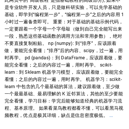
此网页中的“高级教程”是指基础教程的高级部分), 如果不
是专业软件开发人员，只是做科研实验，可以先学基础的
基础，即学到“编程第一步”，“编程第一步”之后的内容用 1
小时过一遍备查即可。 重要：对于基础的基础示例代码，
一定要跟着一个字母一个字母敲（做到自己完全能写出来
一段，熟悉这些基础函数的调用方法和常用参数），绝对
不要直接复制粘贴。 np (numpy): 到“排序”，应该跟着
做，要能完全看懂；“排序”后的内容、scipy，过一遍，用
时再学。 pd (pandas)：到 DataFrame，应该跟着做，要
能完全看懂；之后的内容过一遍，用时再学。 scikit-
learn : 到 Sklearn 机器学习模型， 应该跟着做，要能完全
看懂；之后的内容过一遍，用时再学。 机器学习：scikit-
learn 中包含的几个最基础的算法，建议跟着做，至少做
一个最最基础、最易理解的 K 近邻算法，其他的至少要能
完全看懂，学习目标：学完后能够知道经典的机器学习流
程、基本原理。 如果看菜鸟教程都看不懂，可以看黑马视
频教程，优点是极其详细，缺点是信息密度极低。
...