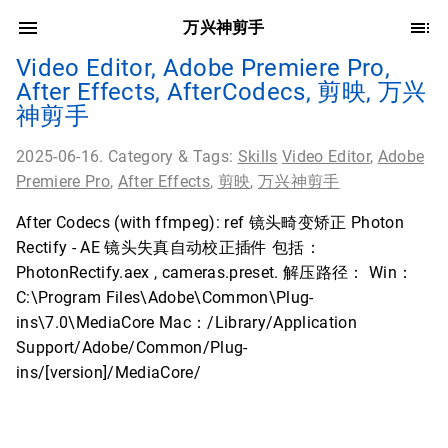
万兴神剪手
Video Editor, Adobe Premiere Pro,
After Effects, AfterCodecs, 剪映, 万兴
神剪手
2025-06-16. Category & Tags:
Skills
Video Editor
,
Adobe
Premiere Pro
,
After Effects
,
剪映
,
万兴神剪手
After Codecs (with ffmpeg): ref 镜头畸变矫正 Photon
Rectify - AE 镜头失真自动校正插件 包括：
PhotonRectify.aex , cameras.preset. 解压路径： Win：
C:\Program Files\Adobe\Common\Plug-
ins\7.0\MediaCore Mac：/Library/Application
Support/Adobe/Common/Plug-
ins/[version]/MediaCore/