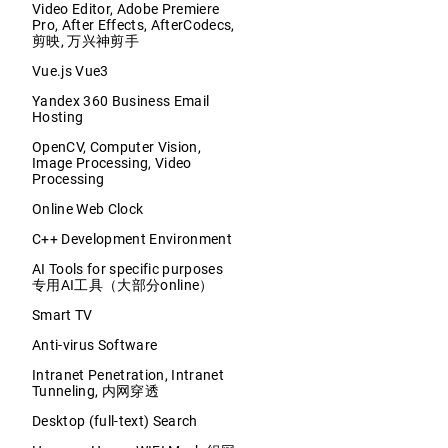
Video Editor, Adobe Premiere
Pro, After Effects, AfterCodecs,
剪映, 万兴神剪手
Vue.js Vue3
Yandex 360 Business Email
Hosting
OpenCV, Computer Vision,
Image Processing, Video
Processing
Online Web Clock
C++ Development Environment
AI Tools for specific purposes
专用AI工具（大部分online）
Smart TV
Anti-virus Software
Intranet Penetration, Intranet
Tunneling, 内网穿透
Desktop (full-text) Search