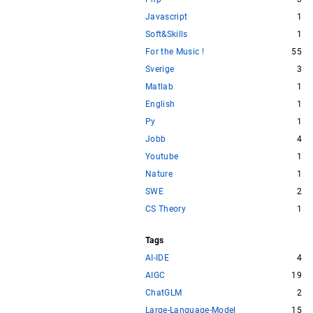
Javascript
1
Soft&Skills
1
For the Music !
55
Sverige
3
Matlab
1
English
1
Py
1
Jobb
4
Youtube
1
Nature
1
SWE
2
CS Theory
1
Tags
AI-IDE
4
AIGC
19
ChatGLM
2
Large-Language-Model
15