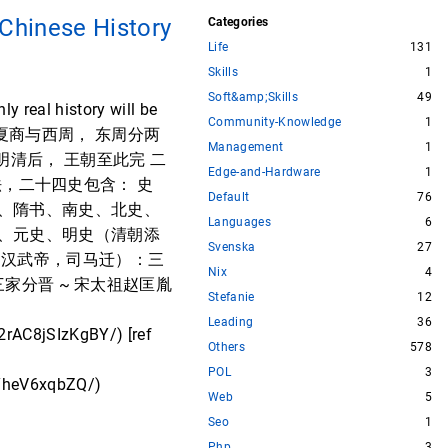
 Chinese History
Categories
Life
131
Skills
1
Soft&amp;Skills
49
ly real history will be
Community-Knowledge
1
舜禹相传 夏商与西周， 东周分两
Management
1
明清后， 王朝至此完 二
Edge-and-Hardware
1
说法，二十四史包含： 史
Default
76
、隋书、南史、北史、
Languages
6
、元史、明史（清朝添
Svenska
27
（汉武帝，司马迁）：三
Nix
4
三家分晋 ~ 宋太祖赵匡胤
Stefanie
12
Leading
36
AC8jSIzKgBY/) [ref
Others
578
POL
3
IYheV6xqbZQ/)
Web
5
Seo
1
Php
3