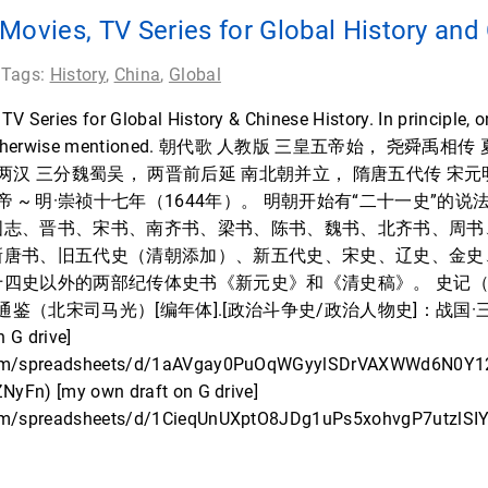
Movies, TV Series for Global History and
 Tags:
History
,
China
,
Global
V Series for Global History & Chinese History. In principle, on
 blog, otherwise mentioned. 朝代歌 人教版 三皇五帝始， 尧
两汉 三分魏蜀吴， 两晋前后延 南北朝并立， 隋唐五代传 宋元
帝 ~ 明·崇祯十七年（1644年）。 明朝开始有“二十一史”的
国志、晋书、宋书、南齐书、梁书、陈书、魏书、北齐书、周书
新唐书、旧五代史（清朝添加）、新五代史、宋史、辽史、金史
十四史以外的两部纪传体史书《新元史》和《清史稿》。 史记
治通鉴（北宋司马光）[编年体].[政治斗争史/政治人物史]：战国·
G drive]
.com/spreadsheets/d/1aAVgay0PuOqWGyylSDrVAXWWd6N0Y12r
ZNyFn) [my own draft on G drive]
.com/spreadsheets/d/1CieqUnUXptO8JDg1uPs5xohvgP7utzlS