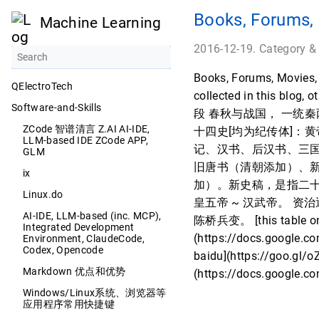
Books, Forums, 
Machine Learning
2016-12-19. Category &
Books, Forums, Movies, T
QElectroTech
collected in this
Software-and-Skills
段 春秋与战国， 一统秦
ZCode 智谱清言 Z.AI AI-IDE,
十四史[均为纪传体]：黄
LLM-based IDE ZCode APP,
记、汉书、后汉书、三
GLM
旧唐书（清朝添加）、
ix
加）。新史稿，是指二
Linux.do
皇五帝 ~ 汉武帝。 资
AI-IDE, LLM-based (inc. MCP),
陈桥兵变。 [this table on 
Integrated Development
(https://docs.google
Environment, ClaudeCode,
Codex, Opencode
baidu](https://goo.gl/o
Markdown 优点和优势
(https://docs.google
Windows/Linux系统、浏览器等
应用程序常用快捷键