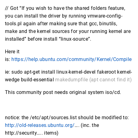
// Got “If you wish to have the shared folders feature,
you can install the driver by running vmware-config-
tools.pl again after making sure that gcc, binutils,
make and the kernel sources for your running kernel are
installed” before install “linux-source”.
Here it
is:
https://help.ubuntu.com/community/Kernel/Compile
ie: sudo apt-get install linux-kernel-devel fakeroot kernel-
wedge build-essential
makedumpfile (apt cannot find it)
This community post needs original system iso/cd.
notice: the /etc/apt/sources.list should be modified to:
http://old-releases.ubuntu.org/
…. (inc. the
http://security….. items)