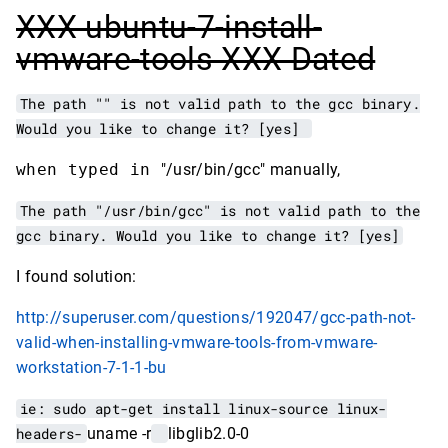
XXX ubuntu-7-install-
vmware-tools XXX Dated
The path "" is not valid path to the gcc binary.
Would you like to change it? [yes]
when typed in
"/usr/bin/gcc" manually,
The path "/usr/bin/gcc" is not valid path to the
gcc binary. Would you like to change it? [yes]
I found solution:
http://superuser.com/questions/192047/gcc-path-not-
valid-when-installing-vmware-tools-from-vmware-
workstation-7-1-1-bu
ie: sudo apt-get install linux-source linux-
headers-
uname -r
libglib2.0-0