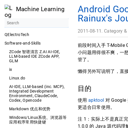
Android G
Machine Learning
Rainux's Jo
2011-08-11. Category &
QElectroTech
Software-and-Skills
前段时间入手 T-Mobi
ZCode 智谱清言 Z.AI AI-IDE,
小问题用得很不爽，一
LLM-based IDE ZCode APP,
管了。
GLM
ix
懒得另外写说明了，直
Linux.do
AI-IDE, LLM-based (inc. MCP),
目的
Integrated Development
Environment, ClaudeCode,
使用
apktool
对 Googl
Codex, Opencode
更适合日常使用。
Markdown 优点和优势
Windows/Linux系统、浏览器等
注 1：实际上不是真正
应用程序常用快捷键
1.0.0 的 Java 源代