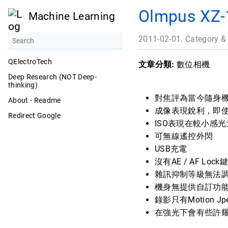
Olmpus 
Machine Learning
2011-02-01. Category &
QElectroTech
文章分類:
數位相機
Deep Research (NOT Deep-
thinking)
對焦評為當今隨身
About - Readme
成像表現銳利，即
Redirect Google
ISO表現在較小感
可無線遙控外閃
USB充電
沒有AE / AF Lock鍵
雜訊抑制等級無法
機身無提供自訂功能
錄影只有Motion 
在強光下會有些許