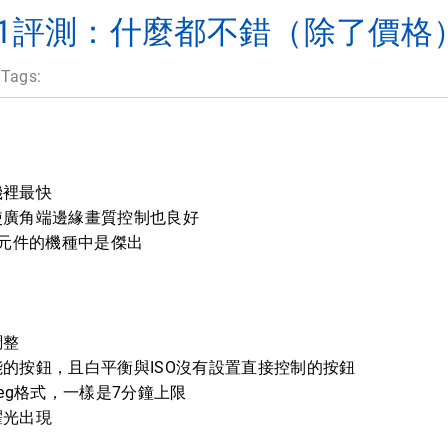
XZ-1評測：什麼都不錯（除了價格） 
 Tags:
機裡最快
使廣角端邊緣畫質控制也良好
光元件的機種中是傑出
調整
的按鈕，且白平衡與ISO沒有設置直接控制的按鈕
Jpeg格式，一樣是7分鐘上限
耀光出現