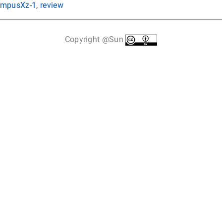
ympusXz-1
,
review
Copyright @Sun