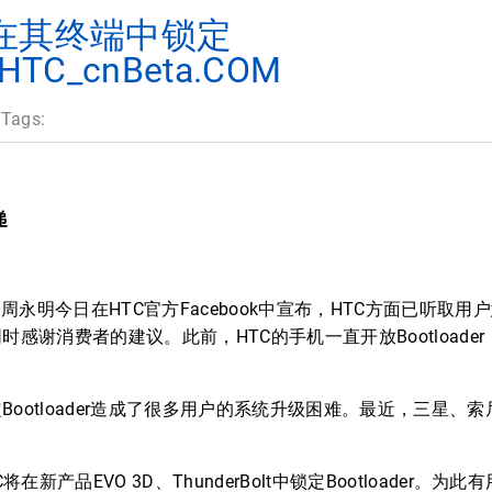
不在其终端中锁定
_HTC_cnBeta.COM
 Tags:
递
CEO周永明今日在HTC官方Facebook中宣布，HTC方面已听取
r，同时感谢消费者的建议。此前，HTC的手机一直开放Bootload
Bootloader造成了很多用户的系统升级困难。最近，三星、
新产品EVO 3D、ThunderBolt中锁定Bootloader。为