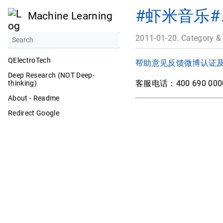
#虾米音乐#♫ 
Machine Learning
2011-01-20. Category &
QElectroTech
帮助
意见反馈
微博认证
Deep Research (NOT Deep-
客服电话：400 690 0
thinking)
About - Readme
Redirect Google