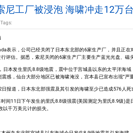
尼工厂被浸泡 海啸冲走12万台
 Tags:
递
o Okada表示，公司已经关闭了日本东北部的6家生产厂，并且
进行评估。据悉，索尼关闭的6家生产厂主要生产蓝光光盘、磁
6分，日本发生里氏8.8级地震，震中位于宫城县以东的太平洋海域
烈震感，仙台大部分地区已被海啸淹没，宫本县已宣布出现“严重
2日报道，日本东北部强震及其引发的海啸至少已造成576人死亡
间11日下午发生的里氏8.8级强震(美国测定为里氏8.9级)是日
数以千万美元计的损失。
本州岛东北部宫城县以东海域今日发生8.9级地震并引发海啸