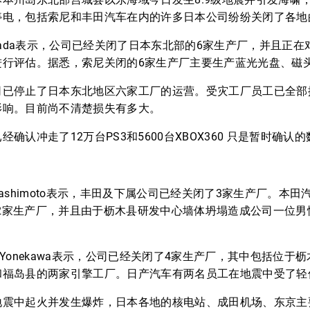
停电，包括索尼和丰田汽车在内的许多日本公司纷纷关闭了各地
o Okada表示，公司已经关闭了日本东北部的6家生产厂，并且
进行评估。据悉，索尼关闭的6家生产厂主要生产蓝光光盘、磁
司已停止了日本东北地区六家工厂的运营。受灾工厂员工已全部
影响。目前尚不清楚损失有多大。
确认冲走了12万台PS3和5600台XBOX360 只是暂时确认
 Hashimoto表示，丰田及下属公司已经关闭了3家生产厂。本田汽
闭了2家生产厂，并且由于枥木县研发中心墙体坍塌造成公司一位
ru Yonekawa表示，公司已经关闭了4家生产厂，其中包括位
和福岛县的两家引擎工厂。日产汽车有两名员工在地震中受了轻
地震中起火并发生爆炸，日本各地的核电站、成田机场、东京主