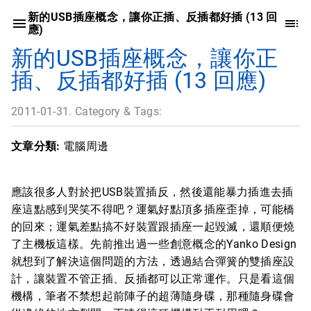
新的USB插座概念，讓你正插、反插都好插 (13 回
應)
新的USB插座概念，讓你正
插、反插都好插 (13 回應)
2011-01-31. Category & Tags:
文章分類:
電腦周邊
應該很多人對於把USB裝置插反，然後還能暴力插進去插
座這點感到哭笑不得吧？運氣好點頂多插座歪掉，可能橋
的回來；運氣差點搞不好裝置跟插座一起毀滅，還順便燒
了主機板這樣。先前推出過一些創意概念的Yanko Design
就想到了解決這個問題的方法，透過結合彈簧的雙插座設
計，讓裝置不管正插、反插都可以正常運作。只是看這個
機構，筆者不禁想起前陣子的超薄隨身碟，那種隨身碟會