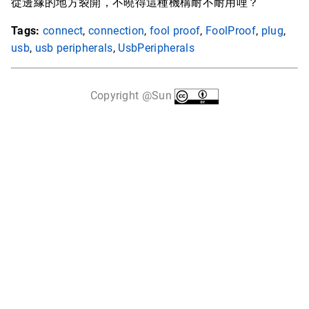
從邊緣的地方裂開，不曉得這種機構耐不耐用哩？
Tags:
connect
,
connection
,
fool proof
,
FoolProof
,
plug
,
usb
,
usb peripherals
,
UsbPeripherals
Copyright @Sun