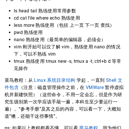
ls head tail 熟练使用常用参数
cd cat file where echo 熟练使用
less more 熟练使用（包括 上一页 下一页 查找）
pwd 熟练使用
nano 熟练使用（最简单的编辑器，必须会）
vim 刚开始可以仅了解 vim，熟练使用 nano 的情况
下，可以不熟练 vim
tmux 熟练使用 tmux new -s, tmux a -t; ctrl+b d 等常
见操作
菜鸟教程：从
Linux 系统目录结构
学起，一直到
Shell 文
件包含
（注意：磁盘管理操作之前，在
VMWare
暂停虚拟
机并新建快照）（这些命令，不用一定会忘，但是作为研
究生级别第一次学应该手敲一遍，本科生至少要运行一
遍）。“参考手册”及其之后的内容，可以看一下，大概知
道“噢，还能干这些事情”。
ps: 如果以上教程都看不懂，可以看
黑马教程
，因为他们